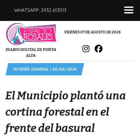
WHATSAPP: 2932 613013
POLICIALES
VIERNES 07 DE AGOSTO DE 2026
INTERÉS GENERAL
DIARIO DIGITAL DE PUNTA
ALTA
POLÍTICA
INTERÉS GENERAL | 30/08/2024
DEPORTES
FÚNEBRES
El Municipio plantó una
SALUD
cortina forestal en el
frente del basural