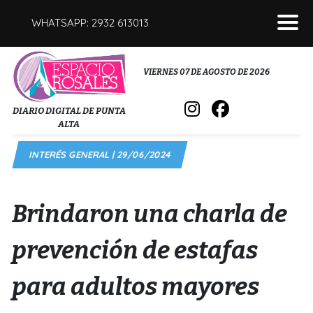
WHATSAPP: 2932 613013
POLICIALES
VIERNES 07 DE AGOSTO DE 2026
INTERÉS GENERAL
DIARIO DIGITAL DE PUNTA
ALTA
POLÍTICA
INTERÉS GENERAL | 29/06/2024
DEPORTES
FÚNEBRES
Brindaron una charla de
SALUD
prevención de estafas
para adultos mayores