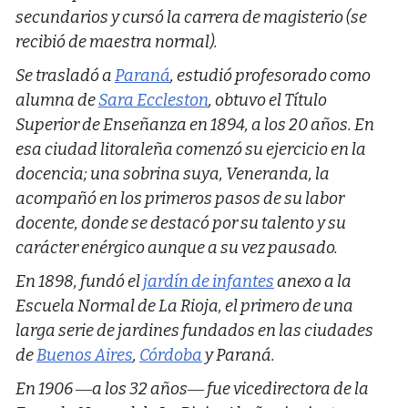
secundarios y cursó la carrera de magisterio (se
recibió de maestra normal).
Se trasladó a
Paraná
, estudió profesorado como
alumna de
Sara Eccleston
, obtuvo el Título
Superior de Enseñanza en 1894, a los 20 años. En
esa ciudad litoraleña comenzó su ejercicio en la
docencia; una sobrina suya, Veneranda, la
acompañó en los primeros pasos de su labor
docente, donde se destacó por su talento y su
carácter enérgico aunque a su vez pausado.
En 1898, fundó el
jardín de infantes
anexo a la
Escuela Normal de La Rioja,​ el primero de una
larga serie de jardines fundados en las ciudades
de
Buenos Aires
,
Córdoba
y Paraná.
En 1906 ―a los 32 años― fue vicedirectora de la