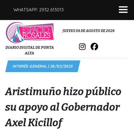
WHATSAPP: 2932 613013
POLICIALES
JUEVES 06 DE AGOSTO DE 2026
INTERÉS GENERAL
DIARIO DIGITAL DE PUNTA
ALTA
POLÍTICA
INTERÉS GENERAL | 28/02/2025
DEPORTES
FÚNEBRES
Aristimuño hizo público
SALUD
su apoyo al Gobernador
Axel Kicillof