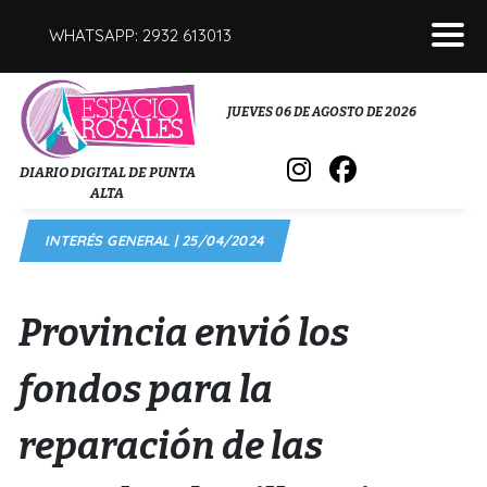
WHATSAPP: 2932 613013
POLICIALES
JUEVES 06 DE AGOSTO DE 2026
INTERÉS GENERAL
DIARIO DIGITAL DE PUNTA
ALTA
POLÍTICA
INTERÉS GENERAL | 25/04/2024
DEPORTES
FÚNEBRES
Provincia envió los
SALUD
fondos para la
reparación de las