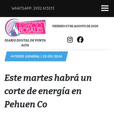
WHATSAPP: 2932 613013
POLICIALES
VIERNES 07 DE AGOSTO DE 2026
INTERÉS GENERAL
DIARIO DIGITAL DE PUNTA
ALTA
POLÍTICA
INTERÉS GENERAL | 23/09/2024
DEPORTES
FÚNEBRES
Este martes habrá un
SALUD
corte de energía en
Pehuen Co