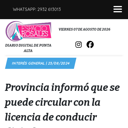
WHATSAPP: 2932 613013
POLICIALES
VIERNES 07 DE AGOSTO DE 2026
INTERÉS GENERAL
DIARIO DIGITAL DE PUNTA
ALTA
POLÍTICA
INTERÉS GENERAL | 23/08/2024
DEPORTES
FÚNEBRES
Provincia informó que se
SALUD
puede circular con la
licencia de conducir