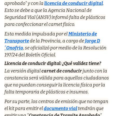
aprobado" y con la
licencia de conducir digital
.
Esto se debe a que la Agencia Nacional de
Seguridad Vial (ANSV) informó falta de plásticos
para confeccionar el carnet físico.
Esta medida impulsada por el
Ministerio de
Transporte
de la Provincia, a cargo de
Jorge D
´Onofrio
, se oficializó por medio de la Resolución
197/24 del Boletín Oficial.
Licencia de conducir digital: ¿Qué validez tiene?
La versión digital
carnet de conducir
junto con la
constancia será válida para aquellos ciudadanos
que no puedan conseguir la licencia física por la
falta temporaria de plásticos e insumos.
Por su parte, los centros de emisión que no tengan
el kit para emitir el
documento vial
tendrán que
emitir una "
Constancia de Tramite Aprobado
"