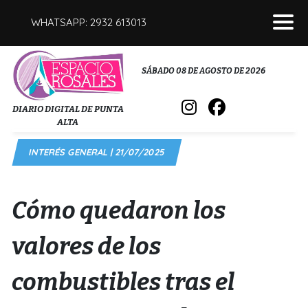
WHATSAPP: 2932 613013
POLICIALES
SÁBADO 08 DE AGOSTO DE 2026
INTERÉS GENERAL
DIARIO DIGITAL DE PUNTA
ALTA
POLÍTICA
INTERÉS GENERAL | 21/07/2025
DEPORTES
FÚNEBRES
Cómo quedaron los
SALUD
valores de los
combustibles tras el