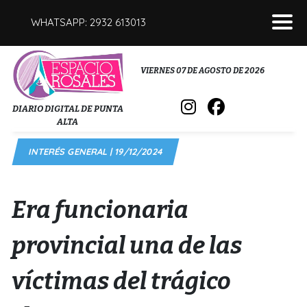
WHATSAPP: 2932 613013
POLICIALES
VIERNES 07 DE AGOSTO DE 2026
INTERÉS GENERAL
DIARIO DIGITAL DE PUNTA
ALTA
POLÍTICA
INTERÉS GENERAL | 19/12/2024
DEPORTES
FÚNEBRES
Era funcionaria
SALUD
provincial una de las
víctimas del trágico