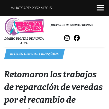
WHATSAPP: 2932 613013
POLICIALES
JUEVES 06 DE AGOSTO DE 2026
INTERÉS GENERAL
DIARIO DIGITAL DE PUNTA
ALTA
POLÍTICA
INTERÉS GENERAL | 16/02/2025
DEPORTES
FÚNEBRES
Retomaron los trabajos
SALUD
de reparación de veredas
por el recambio de