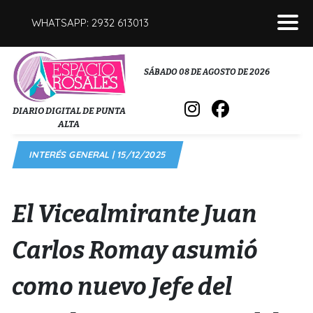
WHATSAPP: 2932 613013
POLICIALES
SÁBADO 08 DE AGOSTO DE 2026
INTERÉS GENERAL
DIARIO DIGITAL DE PUNTA
ALTA
POLÍTICA
INTERÉS GENERAL | 15/12/2025
DEPORTES
FÚNEBRES
El Vicealmirante Juan
SALUD
Carlos Romay asumió
como nuevo Jefe del