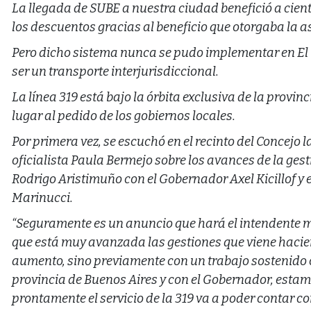
La llegada de SUBE a nuestra ciudad benefició a cien
los descuentos gracias al beneficio que otorgaba la as
Pero dicho sistema nunca se pudo implementar en El V
ser un transporte interjurisdiccional.
La línea 319 está bajo la órbita exclusiva de la provi
lugar al pedido de los gobiernos locales.
Por primera vez, se escuchó en el recinto del Concejo l
oficialista Paula Bermejo sobre los avances de la ges
Rodrigo Aristimuño con el Gobernador Axel Kicillof y 
Marinucci.
“Seguramente es un anuncio que hará el intendente má
que está muy avanzada las gestiones que viene hacien
aumento, sino previamente con un trabajo sostenido c
provincia de Buenos Aires y con el Gobernador, esta
prontamente el servicio de la 319 va a poder contar co