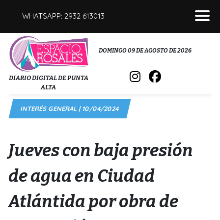
WHATSAPP: 2932 613013
POLICIALES
DOMINGO 09 DE AGOSTO DE 2026
INTERÉS GENERAL
DIARIO DIGITAL DE PUNTA
ALTA
POLÍTICA
INTERÉS GENERAL | 10/04/2024
DEPORTES
FÚNEBRES
Jueves con baja presión
SALUD
de agua en Ciudad
Atlántida por obra de