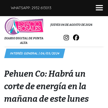
WHATSAPP: 2932 613013
POLICIALES
JUEVES 06 DE AGOSTO DE 2026
INTERÉS GENERAL
DIARIO DIGITAL DE PUNTA
ALTA
POLÍTICA
INTERÉS GENERAL | 06/05/2024
DEPORTES
FÚNEBRES
Pehuen Co: Habrá un
SALUD
corte de energía en la
mañana de este lunes