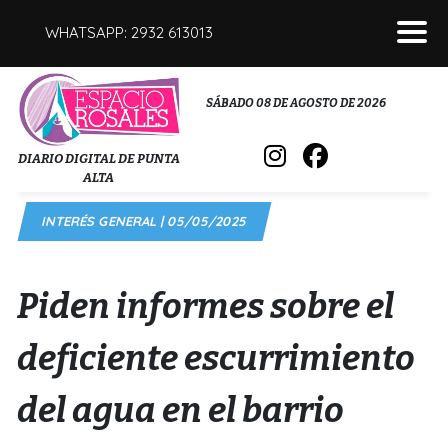
WHATSAPP: 2932 613013
POLICIALES
SÁBADO 08 DE AGOSTO DE 2026
INTERÉS GENERAL
DIARIO DIGITAL DE PUNTA
ALTA
POLÍTICA
INTERÉS GENERAL | 05/05/2025
DEPORTES
FÚNEBRES
Piden informes sobre el
SALUD
deficiente escurrimiento
del agua en el barrio