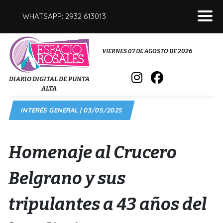
WHATSAPP: 2932 613013
POLICIALES
VIERNES 07 DE AGOSTO DE 2026
INTERÉS GENERAL
DIARIO DIGITAL DE PUNTA
ALTA
POLÍTICA
INTERÉS GENERAL | 03/05/2025
DEPORTES
FÚNEBRES
Homenaje al Crucero
SALUD
Belgrano y sus
tripulantes a 43 años del