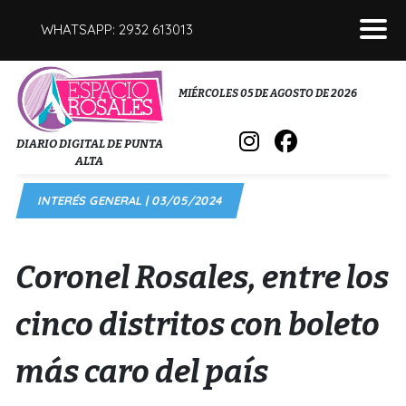
WHATSAPP: 2932 613013
POLICIALES
MIÉRCOLES 05 DE AGOSTO DE 2026
INTERÉS GENERAL
DIARIO DIGITAL DE PUNTA
ALTA
POLÍTICA
INTERÉS GENERAL | 03/05/2024
DEPORTES
FÚNEBRES
Coronel Rosales, entre los
SALUD
cinco distritos con boleto
más caro del país