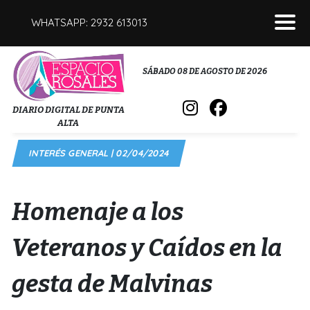
WHATSAPP: 2932 613013
POLICIALES
SÁBADO 08 DE AGOSTO DE 2026
INTERÉS GENERAL
DIARIO DIGITAL DE PUNTA
ALTA
POLÍTICA
INTERÉS GENERAL | 02/04/2024
DEPORTES
FÚNEBRES
Homenaje a los
SALUD
Veteranos y Caídos en la
gesta de Malvinas